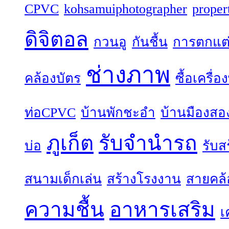
CPVC
kohsamuiphotographer
proper
ดิจิตอล
กวนอู
กันชื้น
การตกแต
ช่างภาพ
คล้องบัตร
ซื้อเครื่
ท่อCPVC
บ้านพักชะอำ
บ้านมืองสอ
ภูเก็ต
รับจำนำรถ
บ่อ
รับส
สนามเด็กเล่น
สร้างโรงงาน
สายคล้
ความชื้น
อาหารเสริม
เ