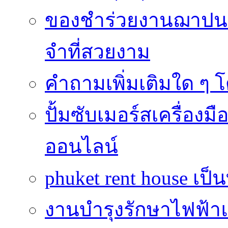
ของชำร่วยงานฌาปนก
จำที่สวยงาม
คำถามเพิ่มเติมใด ๆ โ
ปั้มซับเมอร์สเครื่อง
ออนไลน์
phuket rent house เป็นท
งานบำรุงรักษาไฟฟ้าแ