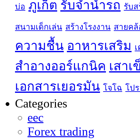
ภูเก็ต
รับจำนำรถ
บ่อ
รับส
สนามเด็กเล่น
สร้างโรงงาน
สายคล้
ความชื้น
อาหารเสริม
เ
สำอางออร์แกนิค
เสาเข
เอกสารเยอรมัน
โจโฉ
โปร
Categories
eec
Forex trading