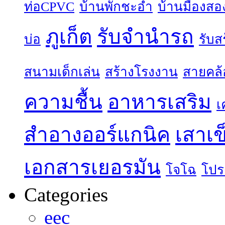
ท่อCPVC
บ้านพักชะอำ
บ้านมืองสอ
ภูเก็ต
รับจำนำรถ
บ่อ
รับส
สนามเด็กเล่น
สร้างโรงงาน
สายคล้
ความชื้น
อาหารเสริม
เ
สำอางออร์แกนิค
เสาเข
เอกสารเยอรมัน
โจโฉ
โปร
Categories
eec