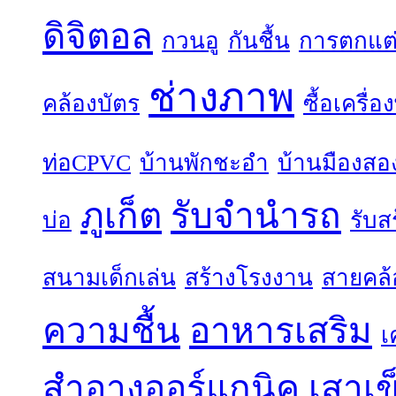
ดิจิตอล
กวนอู
กันชื้น
การตกแต
ช่างภาพ
คล้องบัตร
ซื้อเครื่
ท่อCPVC
บ้านพักชะอำ
บ้านมืองสอ
ภูเก็ต
รับจำนำรถ
บ่อ
รับส
สนามเด็กเล่น
สร้างโรงงาน
สายคล้
ความชื้น
อาหารเสริม
เ
สำอางออร์แกนิค
เสาเข