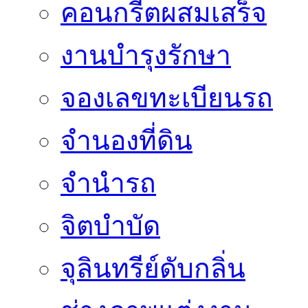
คอนกรีตผสมเสร็จ
งานบำรุงรักษา
จองเลขทะเบียนรถ
จำนองที่ดิน
จำนำรถ
จิตบำบัด
จุลินทรีย์ดับกลิ่น