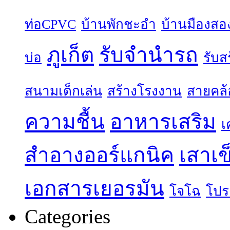
ท่อCPVC
บ้านพักชะอำ
บ้านมืองสอ
ภูเก็ต
รับจำนำรถ
บ่อ
รับส
สนามเด็กเล่น
สร้างโรงงาน
สายคล้
ความชื้น
อาหารเสริม
เ
สำอางออร์แกนิค
เสาเข
เอกสารเยอรมัน
โจโฉ
โปร
Categories