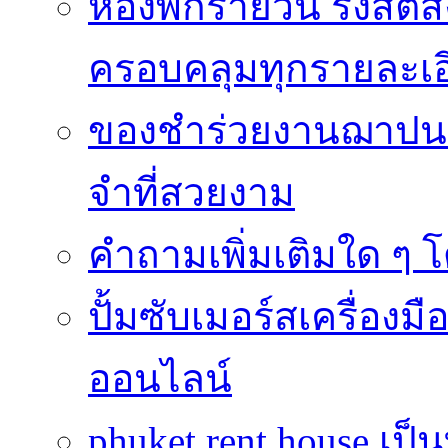
ห้องพักรายวัน รังสิต
ครอบคลุมทุกรายละเอ
ของชำร่วยงานฌาปนก
จำที่สวยงาม
คำถามเพิ่มเติมใด ๆ โ
ปั้มซับเมอร์สเครื่อง
ออนไลน์
phuket rent house เป็นท