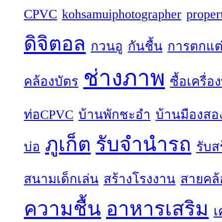
CPVC
kohsamuiphotographer
proper
ดิจิตอล
กวนอู
กันชื้น
การตกแต
ช่างภาพ
คล้องบัตร
ซื้อเครื่
ท่อCPVC
บ้านพักชะอำ
บ้านมืองสอ
ภูเก็ต
รับจำนำรถ
บ่อ
รับส
สนามเด็กเล่น
สร้างโรงงาน
สายคล้
ความชื้น
อาหารเสริม
เ