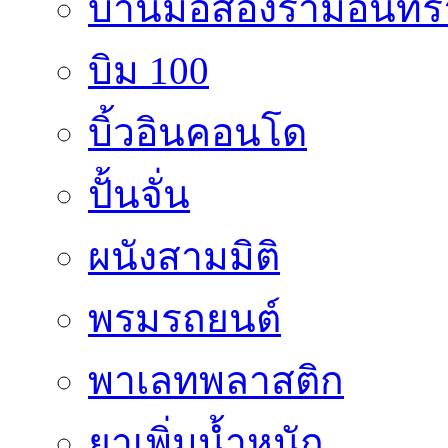
บ้านมือสองรามอินทร
บิม 100
บิ้วอินคอนโด
ปั้นจั่น
ผนังสามมิติ
พรมรถยนต์
พาเลทพลาสติก
ยาเพิ่มน้ำหนัก