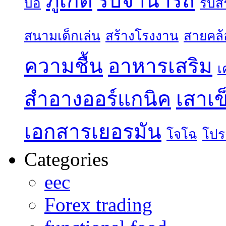
ภูเก็ต
รับจำนำรถ
บ่อ
รับส
สนามเด็กเล่น
สร้างโรงงาน
สายคล้
ความชื้น
อาหารเสริม
เ
สำอางออร์แกนิค
เสาเข
เอกสารเยอรมัน
โจโฉ
โปร
Categories
eec
Forex trading