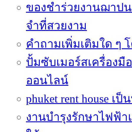
ของชำร่วยงานฌาปนก
จำที่สวยงาม
คำถามเพิ่มเติมใด ๆ โ
ปั้มซับเมอร์สเครื่อง
ออนไลน์
phuket rent house เป็นท
งานบำรุงรักษาไฟฟ้าแ