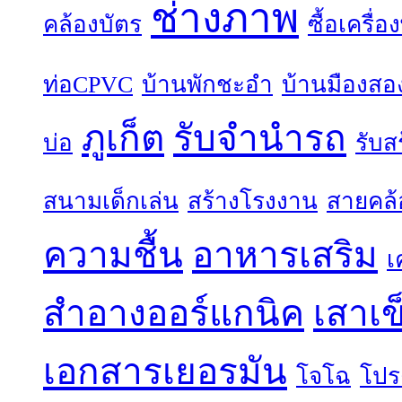
ช่างภาพ
คล้องบัตร
ซื้อเครื่
ท่อCPVC
บ้านพักชะอำ
บ้านมืองสอ
ภูเก็ต
รับจำนำรถ
บ่อ
รับส
สนามเด็กเล่น
สร้างโรงงาน
สายคล้
ความชื้น
อาหารเสริม
เ
สำอางออร์แกนิค
เสาเข
เอกสารเยอรมัน
โจโฉ
โปร