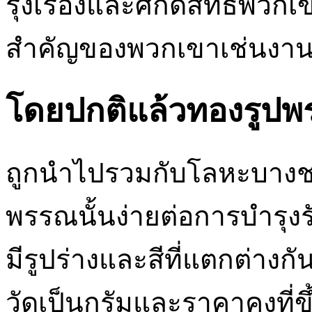
รุ่งเรืองและศักดิ์สิทธิ์พว
สำคัญของพวกเขาเช่นงาน
โดยปกติแล้วทองรูปพร
ถูกนำไปรวมกับโลหะบางชน
พรรณนั้นง่ายต่อการบำรุง
มีรูปร่างและสีที่แตกต่างก
วัดเป็นกรัมและราคาคงที่ขึ้