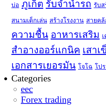
ภูเก็ต
รับจำนำรถ
บ่อ
รับส
สนามเด็กเล่น
สร้างโรงงาน
สายคล้
ความชื้น
อาหารเสริม
เ
สำอางออร์แกนิค
เสาเข
เอกสารเยอรมัน
โจโฉ
โปร
Categories
eec
Forex trading