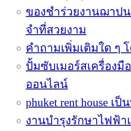
ของชำร่วยงานฌาปนก
จำที่สวยงาม
คำถามเพิ่มเติมใด ๆ โ
ปั้มซับเมอร์สเครื่อง
ออนไลน์
phuket rent house เป็นท
งานบำรุงรักษาไฟฟ้าแ