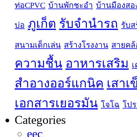
ท่อCPVC
บ้านพักชะอำ
บ้านมืองสอ
ภูเก็ต
รับจำนำรถ
บ่อ
รับส
สนามเด็กเล่น
สร้างโรงงาน
สายคล้
ความชื้น
อาหารเสริม
เ
สำอางออร์แกนิค
เสาเข
เอกสารเยอรมัน
โจโฉ
โปร
Categories
eec